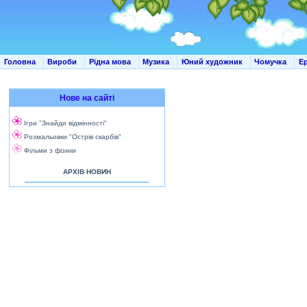
Головна
Вироби
Рідна мова
Музика
Юний художник
Чомучка
Е
Нове на сайті
Ігри "Знайди відмінності"
Розмальовки "Острів скарбів"
Фільми з фізики
АРХІВ НОВИН