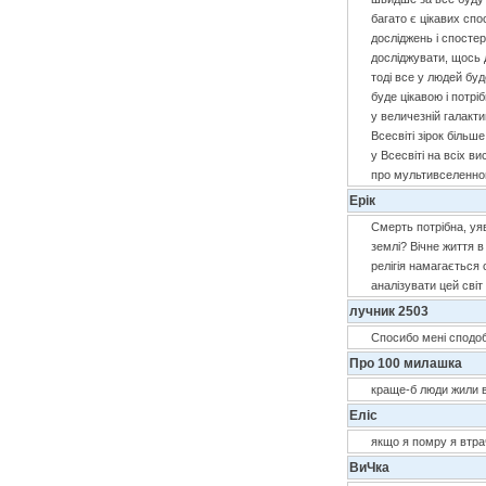
багато є цікавих спо
досліджень і спосте
досліджувати, щось 
тоді все у людей буд
буде цікавою і потрі
у величезній галакти
Всесвіті зірок більш
у Всесвіті на всіх в
про мультивселенной
Ерік
Смерть потрібна, уя
землі? Вічне життя в
релігія намагається
аналізувати цей світ 
лучник 2503
Спосибо мені сподоб
Про 100 милашка
краще-б люди жили в
Еліс
якщо я помру я втрач
ВиЧка