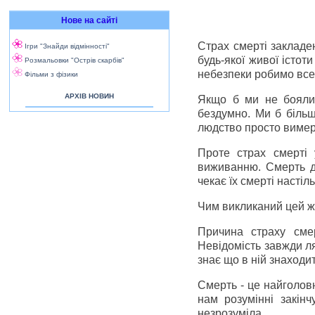
Нове на сайті
Страх смерті закладе
Ігри "Знайди відмінності"
будь-якої живої істот
Розмальовки "Острів скарбів"
небезпеки робимо все 
Фільми з фізики
АРХІВ НОВИН
Якщо б ми не боялис
бездумно. Ми б більш
людство просто вимер
Проте страх смерті 
виживанню. Смерть д
чекає їх смерті насті
Чим викликаний цей 
Причина страху сме
Невідомість завжди ля
знає що в ній знаходи
Смерть - це найголов
нам розумінні закінч
незрозуміла.