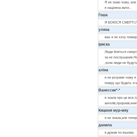
Я не знаю чому, але 
я націлена жити...
Гоша
Я БОЮСЯ СМЕРТІ,
уляна
жах я не хочу помир
іриска
Люди бояться смерт
за не послушание.Но
,коли люди не будут
аліна
я не розумію чому я
помру що будить зі
Ванессик*-*
я знала про це все,т
ангелів,пророків,книг
Кицюня мур-мяу
я не знала,але тепе
данила
я думав по іншому