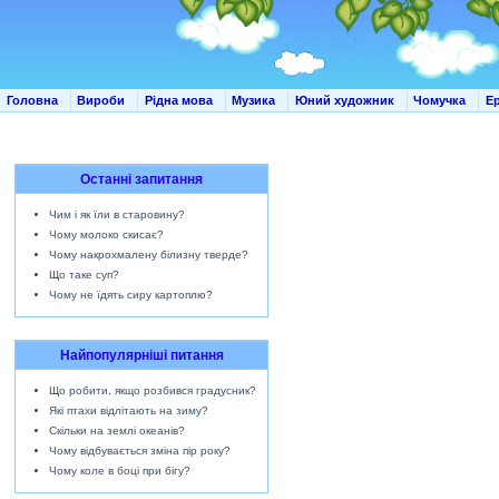
Головна
Вироби
Рідна мова
Музика
Юний художник
Чомучка
Е
Останні запитання
Чим і як їли в старовину?
Чому молоко скисає?
Чому накрохмалену білизну тверде?
Що таке суп?
Чому не їдять сиру картоплю?
Найпопулярніші питання
Що робити, якщо розбився градусник?
Які птахи відлітають на зиму?
Скільки на землі океанів?
Чому відбувається зміна пір року?
Чому коле в боці при бігу?