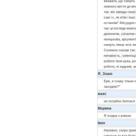
вважати, що смерть ц
земного життя до віч
так: він завжди сме
сам і є, як втім і і
останнім" Абсурдно 
час ці погляди мають
демонизм, сатанізм п
ненаукова, аргументи
смерть лякає всіх як
Соломон сказав так: 
ненависть, і ревнощі
робити твоя рука, ро
роботи, ні задумів, а
Я_Знаю
Ерік, я скажу тільк
заходом?"
макс
не потрібно боятися
Марина
Я згодна з аліною
Іван
Напевно, скоро (рок
швидше за все будуть