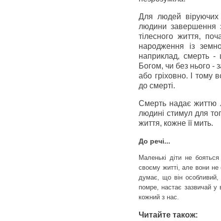
Для людей віруючих с
людини завершення з
тілесного життя, поч
народження із земно
наприклад, смерть - 
Богом, чи без нього -
або гріховно. І тому 
до смерті.
Смерть надає життю л
людині стимул для тог
життя, кожне її мить.
До речі...
Маленькі діти не бояться
своєму житті, але вони не
думає, що він особливий, 
помре, настає зазвичай у 
кожний з нас.
Читайте також: