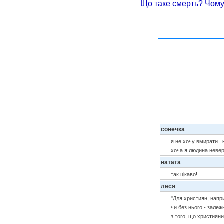
Що таке смерть? Чом
сонечка
я не хочу вмирати . 
хоча я людина невер
натата
так цікаво!
леся
"Для християн, напри
чи без нього - залеж
з того, що християни