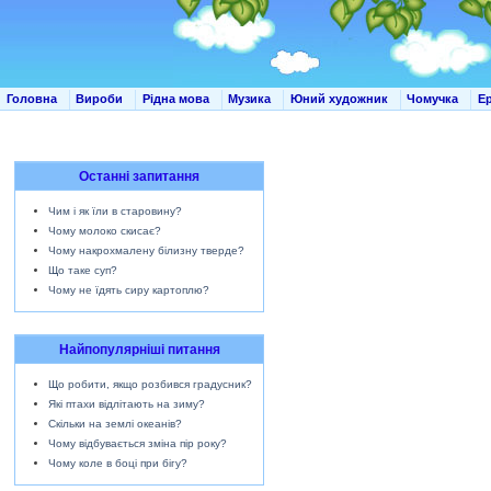
Головна
Вироби
Рідна мова
Музика
Юний художник
Чомучка
Е
Останні запитання
Чим і як їли в старовину?
Чому молоко скисає?
Чому накрохмалену білизну тверде?
Що таке суп?
Чому не їдять сиру картоплю?
Найпопулярніші питання
Що робити, якщо розбився градусник?
Які птахи відлітають на зиму?
Скільки на землі океанів?
Чому відбувається зміна пір року?
Чому коле в боці при бігу?