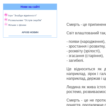
Нове на сайті
Ігри "Знайди відмінності"
Розмальовки "Острів скарбів"
Смерть - це припиненн
Фільми з фізики
АРХІВ НОВИН
Світ влаштований так,
- появи (народження),
- зростання і розвитку,
- розквіту (зрілості),
- згасання (старіння),
- загибелі.
Це відноситься як д
наприклад. зірок і гал
наприклад, держав і ци
Людина як жива істота
ростемо, розвиваємося,
Смерть - це не проти
поняття, протилежне п