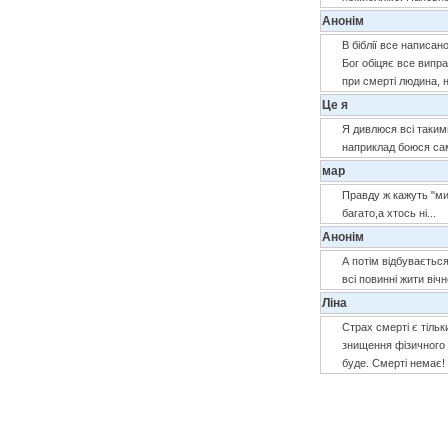
Анонім
В біблії все написано
Бог обіцяє все випр
при смерті людина, н
Це я
Я дивлюся всі таким
наприклад боюся сам
мар
Правду ж кажуть "ми,
багато,а хтось ні...
Анонім
А потім відбуваєтьс
всі повинні жити вічн
Ліна
Страх смерті є тільк
знищення фізичного т
буде. Смерті немає!