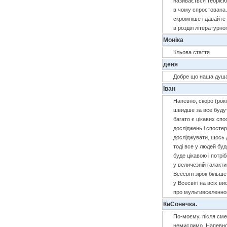
називається теорією,
в чому спростована. 
скромніше і давайте 
в розділ літературног
Моніка
Кльова стаття
деня
Добре що наша душа 
Іван
Напевно, скоро (рок
швидше за все будуть
багато є цікавих спо
досліджень і спосте
досліджувати, щось 
тоді все у людей буд
буде цікавою і потрі
у величезній галакти
Всесвіті зірок більш
у Всесвіті на всіх в
про мультивселенной
КиСонечка.
По-моєму, після смер
немислимо. Напевно,