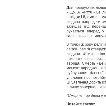
Для невіруючих людей 
ніщо. А життя - це л
нізвідки і йдемо в нік
людина навряд чи змо
захищає від перенас
рухається вперед у 
залишаючись в минул
З точки ж зору реліг
світові релігії ствер
людини. Фізичне тіло
виконати своє призна
Творця. Смерть - це 
момент народження в 
руйнування тілесної 
уявлення про потойбіч
Ці уявлення досить іст
а лише завершення зе
"Смерть - це двері у 
Читайте також: