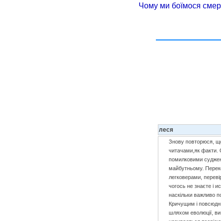
Чому ми боїмося смер
леся
Знову повторюся, що
читачами,як факти. 
помилковими судженн
майбутньому. Переко
легковерами, переві
чогось не знаєте і и
наскільки важливо по
Кричущим і повсюдни
шляхом еволюції, ви