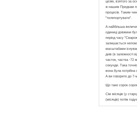
цезію, взятого за о
ж нашим Предкам пот
процесів. Таким чин
"телепортувати".
А найбільша величин
одиниці довжини бул
період часу "Сварож
залишається непомі
масштабами існуванн
днів (в залежності в
часток, частка -72 м
секунди. Така точні
вона була потрібна 
А ви говорите до 7-
Що таке сорок сорок
Сім місяців (у стар
(місяців) потім год