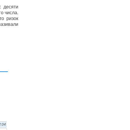
: десяти
го числа.
то ризок
 називали
2:04