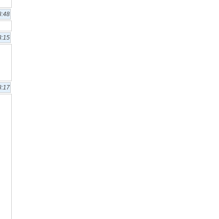
8:48
3:15
8:17