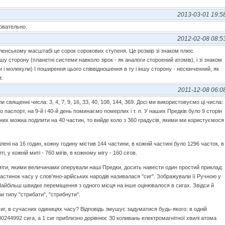
2013-03-01 19:5
овательно.
2012-02-08 08:5
ленському масштабі це сорок сорокових ступеня. Це розмір зі знаком плюс
у сторону (планетні системи навколо зірок - як аналоги стороений атомів), і зі знаком
и і молекули) І поширення цього співвідношення в ту і іншу сторону - нескінченний, як
т.
2011-12-08 06:0
 священні числа: 3, 4, 7, 9, 16, 33, 40, 108, 144, 369. Досі ми використовуємо ці числа:
о паспорт, на 9-й і 40-й день поминаємо померлих і т. п. У наших Предків було 9 сторін
 них можна поділити на 40 частин, то вийде коло з 360 градусів, якими ми користуємося
лені на 16 годин, кожну годину містив 144 частини, в кожній частині було 1296 часток, в
ті, у кожній миті - 760 мігів, в кожному мігу - 160 сігов.
міти, якими величинами оперували наші Предки, досить навести один простий приклад:
стинок часу у слов'яно-арійських народів називалася "сиг". Зображували її Ручною у
Найбільш швидке переміщення з одного місця на інше оцінювалося в сигах. Звідси й
зи типу "стрибати", "стрибнути".
иг, в сучасних одиницях часу? Відповідь змушує задуматися будь-якого: в одній
00244992 сига, а 1 сиг приблизно дорівнює 30 коливань електромагнітної хвилі атома