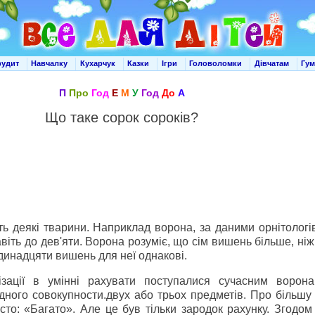
рудит
Навчалку
Кухарчук
Казки
Ігри
Головоломки
Дівчатам
Гу
П
Про
Год
Е
М
У
Год
До
А
Що таке сорок сороків?
ть деякі тварини. Наприклад ворона, за даними орнітологів
авіть до дев'яти. Ворона розуміє, що сім вишень більше, ніж
одинадцяти вишень для неї однакові.
ізації в умінні рахувати поступалися сучасним ворон
дного совокупности.двух або трьох предметів. Про більшу 
сто: «Багато». Але це був тільки зародок рахунку. Згодом