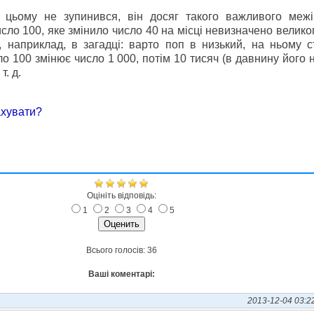
 цьому не зупинився, він досяг такого важливого межі
исло 100, яке змінило число 40 на місці невизначено велико
 наприклад, в загадці: варто поп в низький, на ньому с
ло 100 змінює число 1 000, потім 10 тисяч (в давнину його
т. д.
ахувати?
Оцініть відповідь:
1
2
3
4
5
Всього голосів: 36
Ваші коментарі:
2013-12-04 03:2