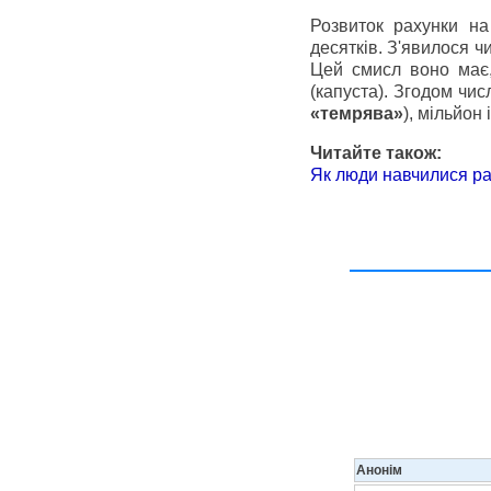
Розвиток рахунки на
десятків. З'явилося ч
Цей смисл воно має,
(капуста). Згодом чис
«темрява»
), мільйон і 
Читайте також:
Як люди навчилися р
Анонім