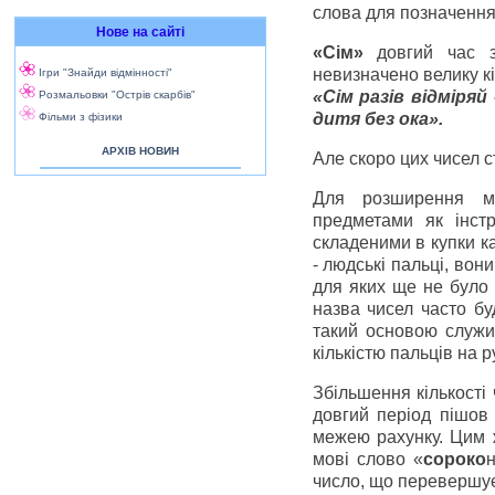
слова для позначення 
Нове на сайті
«Сім»
довгий час з
невизначено велику кі
Ігри "Знайди відмінності"
«Сім разів відміряй 
Розмальовки "Острів скарбів"
дитя без ока».
Фільми з фізики
АРХІВ НОВИН
Але скоро цих чисел с
Для розширення мо
предметами як інст
складеними в купки к
- людські пальці, вон
для яких ще не було 
назва чисел часто буд
такий основою служил
кількістю пальців на ру
Збільшення кількості
довгий період пішов
межею рахунку. Цим ж
мові слово «
сороко
число, що перевершує