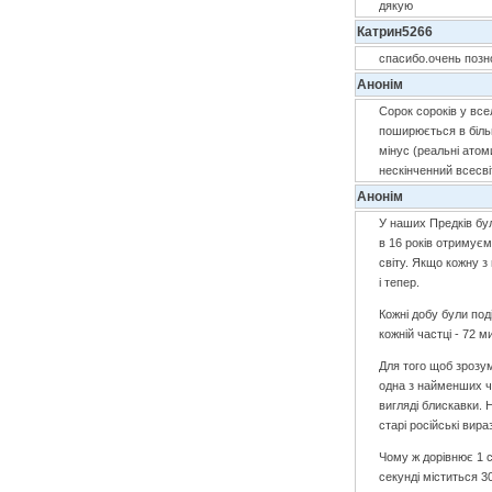
дякую
Катрин5266
спасибо.очень позн
Анонім
Сорок сороків у все
поширюється в більш
мінус (реальні атом
нескінченний всесві
Анонім
У наших Предків були
в 16 років отримуєм
світу. Якщо кожну з
і тепер.
Кожні добу були поді
кожній частці - 72 ми
Для того щоб зрозу
одна з найменших ча
вигляді блискавки. 
старі російські вира
Чому ж дорівнює 1 с
секунді міститься 3