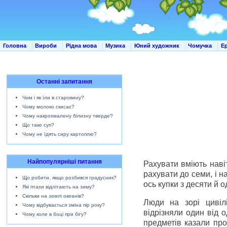
Головна
Вироби
Рідна мова
Музика
Юний художник
Чомучка
Е
Останні запитання
Чим і як їли в старовину?
Чому молоко скисає?
Чому накрохмалену білизну тверде?
Що таке суп?
Чому не їдять сиру картоплю?
Найпопулярніші питання
Рахувати вміють наві
рахувати до семи, і н
Що робити, якщо розбився градусник?
ось купки з десяти й 
Які птахи відлітають на зиму?
Скільки на землі океанів?
Люди на зорі цивіл
Чому відбувається зміна пір року?
відрізняли один від о
Чому коле в боці при бігу?
предметів казали про