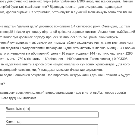
снову для сучасних атомних годин (або приблизно 1/300 млрд. частка секунди). Навіщо
рібні були такі малі величини? Відповідь проста - для вимірювань надшвидких
ом, древні вираження "стрибати", "стрибнути" в сучасній мові можуть означати тільки
а відстані "дальня даль" дорівнює приблизно 1,4 світлового року. Очевидно, що такі
и потрібні тільки для опису відстаней до інших зоряних систем. Аналогічно і найбільший
е Коло" був дорівнює періоду прецесії земної осі в 25 920 років, який чомусь
чений сучасниками, які звикли жити масштабами людського життя, а не тимчасовими
я Людства і льодовиковими періодами. Одне Літо містить 9 місяців, місяць - 41 або 40
ід того, непарний він або парний), день - 16 годин, година - 144 частини, частина - 1296
ить, мить - 760 мігів, мить - 160 сігов, сиг - 1400 сантигов. Таким чином, } 0,003305
сть недосяжна навіть з допомогою найдосконаліших сучасних хронометрів. Для чого
стародавніх слов'ян, ми, їх нащадки, можемо тільки здогадуватися.
ми ледве навчилися рахувати. Вас виростили недоумками і діти наші такими ж будуть.
ів?
одавньому времяисчислении) виношувала мати чадо в нутрі своїм, і сорок сороків
ує його грудним молоком.
Ваше ім'я (нік):
Коментар: