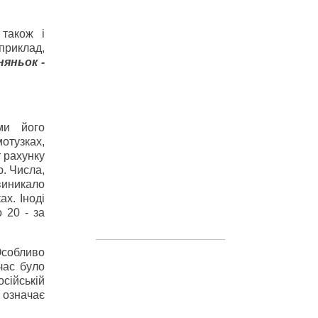
також і
априклад,
няньок -
ми його
отузках,
 рахунку
ю. Числа,
виникало
ах. Іноді
 20 - за
Особливо
час було
сійській
означає