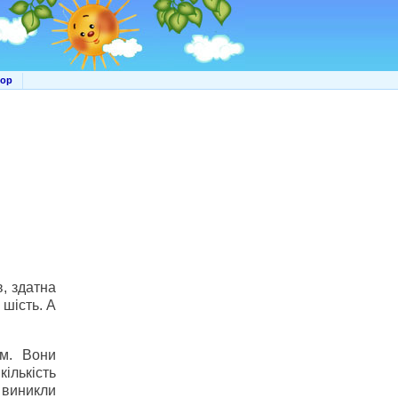
мор
, здатна
 шість. А
ам. Вони
кількість
 виникли