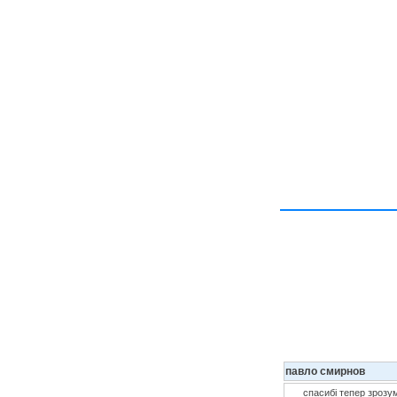
павло смирнов
спасибі тепер зрозум