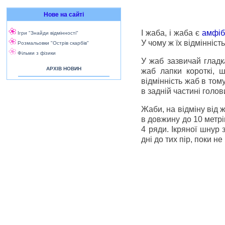
Нове на сайті
І жаба, і жаба є
амфіб
Ігри "Знайди відмінності"
У чому ж їх відмінніст
Розмальовки "Острів скарбів"
Фільми з фізики
У жаб зазвичай гладка
АРХІВ НОВИН
жаб лапки короткі, ш
відмінність жаб в том
в задній частині голо
Жаби, на відміну від 
в довжину до 10 метрі
4 ряди. Ікряної шнур 
дні до тих пір, поки н