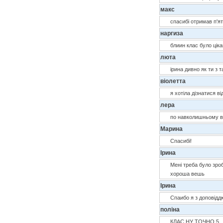
макс
спасибі отримав п'ят
наргиза
блиин клас було цікав
люта
ірина дивно як ти з 
віолетта
я хотіла дізнатися в
лера
по навколишньому ви
Марина
Спасибі!
Ірина
Мені треба було зроб
хороша вешь
Ірина
Спаибо я з доповідд
поліна
КЛАС НУ ТОЧНО 5