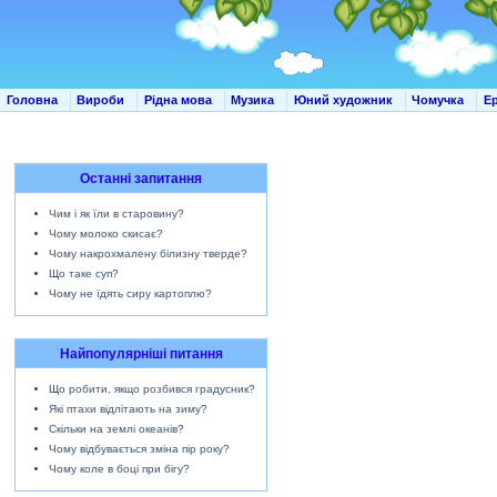
Головна
Вироби
Рідна мова
Музика
Юний художник
Чомучка
Е
Останні запитання
Чим і як їли в старовину?
Чому молоко скисає?
Чому накрохмалену білизну тверде?
Що таке суп?
Чому не їдять сиру картоплю?
Найпопулярніші питання
Що робити, якщо розбився градусник?
Які птахи відлітають на зиму?
Скільки на землі океанів?
Чому відбувається зміна пір року?
Чому коле в боці при бігу?