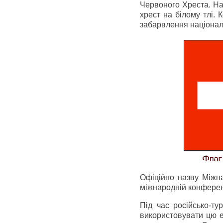
Червоного Хреста. На
хрест на білому тлі.
забарвлення націонал
Офіційно назву Міжн
міжнародній конференці
Під час російсько-ту
використовувати цю ем