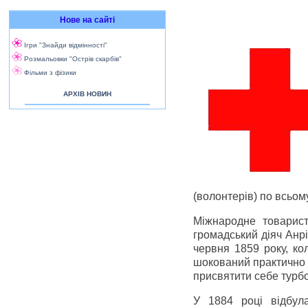
Нове на сайті
Ігри "Знайди відмінності"
Розмальовки "Острів скарбів"
Фільми з фізики
АРХІВ НОВИН
(волонтерів) по всьому
Міжнародне товарис
громадський діяч Анр
червня 1859 року, ко
шокований практично 
присвятити себе турбо
У 1884 році відбул