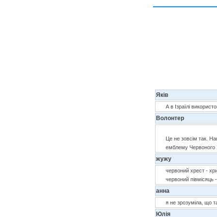
Яків
А в Ізраїлі викорис
Волонтер
Це не зовсім так. На
емблему Червоного 
жужу
червоний хрест - хри
червоний півмісяць 
анна
я не зрозуміла, що т
Юлія