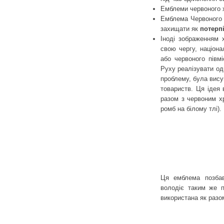
Емблеми червоного х
Емблема Червоного 
захищати як
потерп
Іноді зображенням х
свою чергу, націон
або червоного півм
Руху реалізувати од
проблему, була вису
товариств. Ця ідея 
разом з червоним х
ромб на білому тлі).
Ця емблема позбавл
володіє таким же п
використана як разом