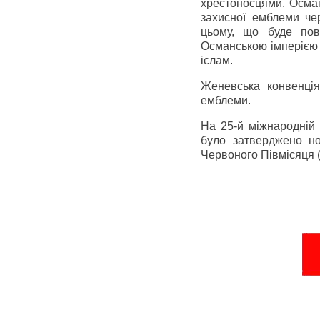
хрестоносцями. Осман
захисної емблеми че
цьому, що буде пов
Османською імперією 
іслам.
Женевська конвенція
емблеми.
На 25-й міжнародній 
було затверджено но
Червоного Півмісяця 