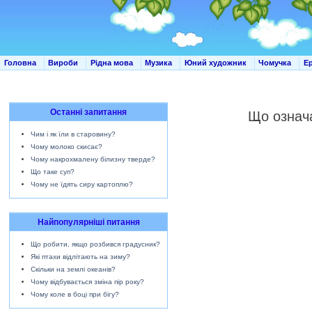
Головна
Вироби
Рідна мова
Музика
Юний художник
Чомучка
Е
Останні запитання
Що означ
Чим і як їли в старовину?
Чому молоко скисає?
Чому накрохмалену білизну тверде?
Що таке суп?
Чому не їдять сиру картоплю?
Найпопулярніші питання
Що робити, якщо розбився градусник?
Які птахи відлітають на зиму?
Скільки на землі океанів?
Чому відбувається зміна пір року?
Чому коле в боці при бігу?