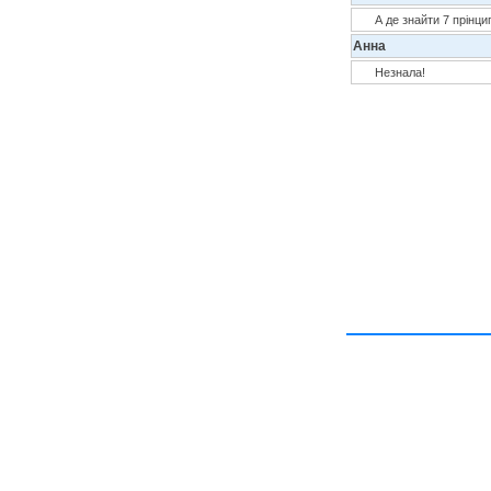
А де знайти 7 прінци
Анна
Незнала!