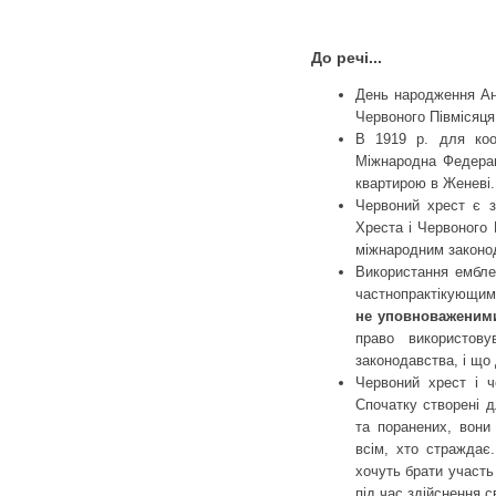
До речі...
День народження Ан
Червоного Півмісяця
В 1919 р. для коор
Міжнародна Федераці
квартирою в Женеві.
Червоний хрест є 
Хреста і Червоного 
міжнародним законо
Використання ембле
частнопрактікующимі
не уповноваженими
право використов
законодавства, і що
Червоний хрест і ч
Спочатку створені д
та поранених, вони
всім, хто страждає
хочуть брати участь
під час здійснення с