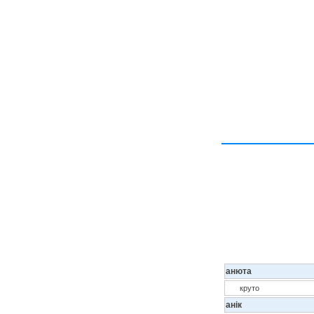
анюта
круто
анік