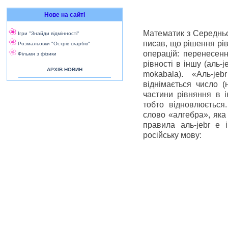
Нове на сайті
Математик з Середньої 
Ігри "Знайди відмінності"
писав, що рішення рі
Розмальовки "Острів скарбів"
операцій: перенесенн
Фільми з фізики
рівності в іншу (аль-j
АРХІВ НОВИН
mokabala). «Аль-je
віднімається число (
частини рівняння в 
тобто відновлюється
слово «алгебра», яка 
правила аль-jebr e 
російську мову: