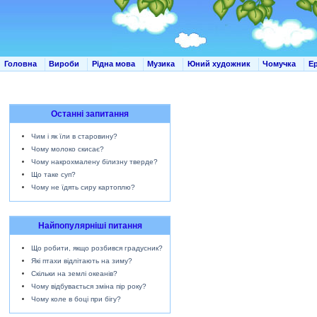
Головна
Вироби
Рідна мова
Музика
Юний художник
Чомучка
Е
Останні запитання
Чим і як їли в старовину?
Чому молоко скисає?
Чому накрохмалену білизну тверде?
Що таке суп?
Чому не їдять сиру картоплю?
Найпопулярніші питання
Що робити, якщо розбився градусник?
Які птахи відлітають на зиму?
Скільки на землі океанів?
Чому відбувається зміна пір року?
Чому коле в боці при бігу?