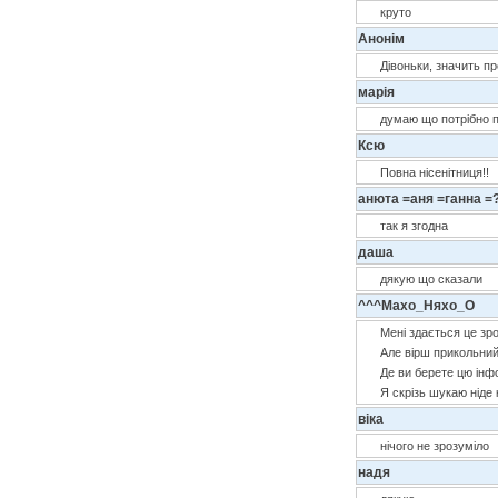
круто
Анонім
Дівоньки, значить п
марія
думаю що потрібно п
Ксю
Повна нісенітниця!!
анюта =аня =ганна =
так я згодна
даша
дякую що сказали
^^^Махо_Няхо_О
Мені здається це зро
Але вірш прикольний
Де ви берете цю інф
Я скрізь шукаю ніде к
віка
нічого не зрозуміло
надя