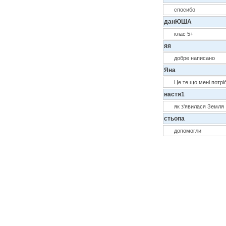
спосибо
данЮША
клас 5+
яя
добре написано
Яна
Це те що мені потріб
настя1
як з'явилася Земля
стьопа
допомогли