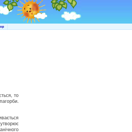
мор
ться, то
пагорби.
ивається
 утворює
анічного