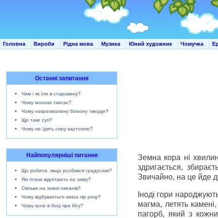
Головна
Вироби
Рідна мова
Музика
Юний художник
Чомучка
Е
Останні запитання
Чим і як їли в старовину?
Чому молоко скисає?
Чому накрохмалену білизну тверде?
Що таке суп?
Чому не їдять сиру картоплю?
Найпопулярніші питання
Земна кора ні хвилин
здригається, збираєт
Що робити, якщо розбився градусник?
Звичайно, на це йде ду
Які птахи відлітають на зиму?
Скільки на землі океанів?
Іноді гори народжуют
Чому відбувається зміна пір року?
магма, летять камені
Чому коле в боці при бігу?
пагорб, який з кожн