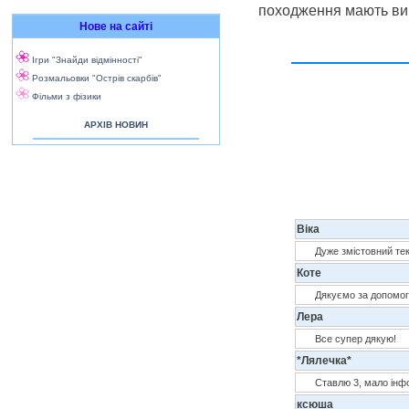
походження мають виг
Нове на сайті
Ігри "Знайди відмінності"
Розмальовки "Острів скарбів"
Фільми з фізики
АРХІВ НОВИН
Віка
Дуже змістовний тек
Коте
Дякуємо за допомог
Лера
Все супер дякую!
*Лялечка*
Ставлю 3, мало інфо
ксюша