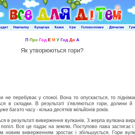
рудит
Навчалку
Кухарчук
Казки
Ігри
Головоломки
Дівчатам
Гу
П
Про
Год
Е
М
У
Год
До
А
Як утворюються гори?
и не перебуває у спокої. Вона то опускається, то піднімає
ься в складки. В результаті з'являються гори, долини й 
же багато часу - кілька десятків мільйонів років.
ься в результаті виверження вулканів. З жерла вулкана вир
, попіл. Все це падає на землю. Поступово лава застигає і
им новим виверженням зростає і збільшується. Гори вулк