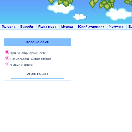
Головна
Вироби
Рідна мова
Музика
Юний художник
Чомучка
Е
Нове на сайті
Ігри "Знайди відмінності"
Розмальовки "Острів скарбів"
Фільми з фізики
АРХІВ НОВИН