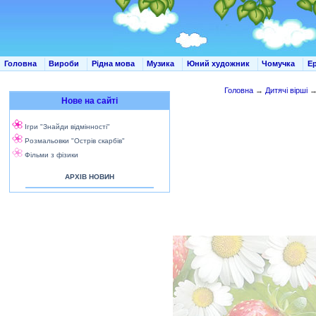
Головна
Вироби
Рідна мова
Музика
Юний художник
Чомучка
Е
Головна
→
Дитячі вірші
Нове на сайті
Ігри "Знайди відмінності"
Розмальовки "Острів скарбів"
Фільми з фізики
АРХІВ НОВИН