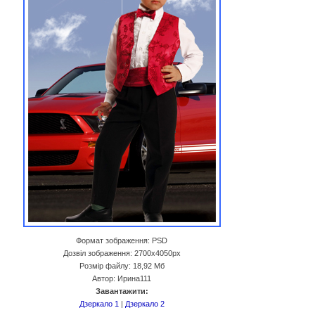
Формат зображення: PSD
Дозвіл зображення: 2700x4050px
Розмір файлу: 18,92 Мб
Автор: Ирина111
Завантажити:
Дзеркало 1
|
Дзеркало 2