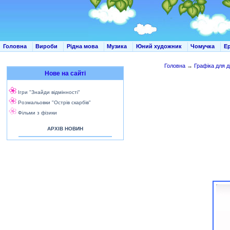
Головна
Вироби
Рідна мова
Музика
Юний художник
Чомучка
Е
Головна
→
Графіка для д
Нове на сайті
Ігри "Знайди відмінності"
Розмальовки "Острів скарбів"
Фільми з фізики
АРХІВ НОВИН