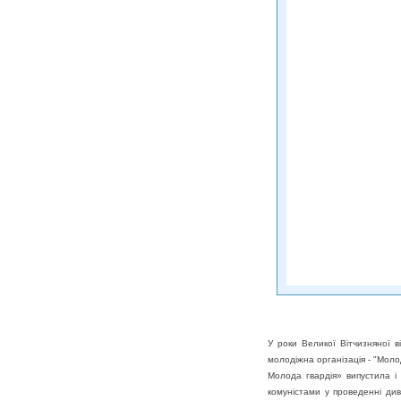
У роки Великої Вітчизняної в
молодіжна організація - "Молод
Молода гвардія» випустила і
комуністами у проведенні див