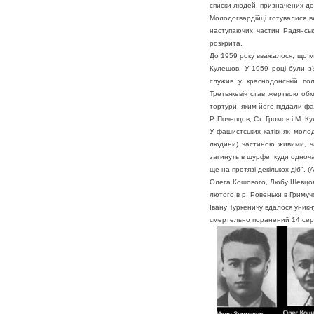
списки людей, призначених до 
Молодогвардійці готувалися в
наступаючих частин Радянсько
розкрита.
До 1959 року вважалося, що мол
Кулешов. У 1959 році були з'
служив у краснодонській пол
Третьякевіч став жертвою обм
тортури, яким його піддали ф
Р. Почепцов, Ст. Громов і М. 
У фашистських катівнях молодо
людини) частиною живими, ч
загинуть в шурфе, куди одночас
ще на протязі декількох діб". (
Олега Кошового, Любу Шевцову,
лютого в р. Ровеньки в Гримучо
Івану Туркеничу вдалося уникн
смертельно поранений 14 серпн