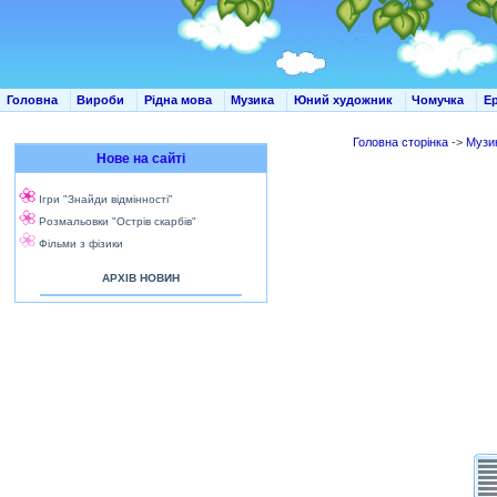
Головна
Вироби
Рідна мова
Музика
Юний художник
Чомучка
Е
Головна сторінка
->
Музи
Нове на сайті
Ігри "Знайди відмінності"
Розмальовки "Острів скарбів"
Фільми з фізики
АРХІВ НОВИН