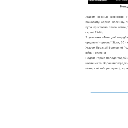
Молод
Указом Президії Верховної 
Кошовому, Сергію Тюленіну, Л
було присвоєно також команди
серпні 1944 р.
3 учасники «Молодої гвардії
орденом Червоної Зірки, 66 - 
Указом Президії Верховної Ра
війни I ступеня.
Подвиг героїв-молодогвардій
новий місто Ворошиловградсько
піонерські табори, вулиці, кора