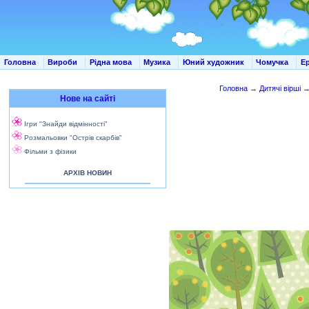
Головна
Вироби
Рідна мова
Музика
Юний художник
Чомучка
Е
Головна
→
Дитячі вірші
Нове на сайті
Ігри "Знайди відмінності"
Розмальовки "Острів скарбів"
Фільми з фізики
АРХІВ НОВИН