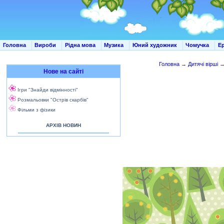
Головна
Вироби
Рідна мова
Музика
Юний художник
Чомучка
Е
Головна
→
Дитячі вірші
Нове на сайті
Ігри "Знайди відмінності"
Розмальовки "Острів скарбів"
Фільми з фізики
АРХІВ НОВИН