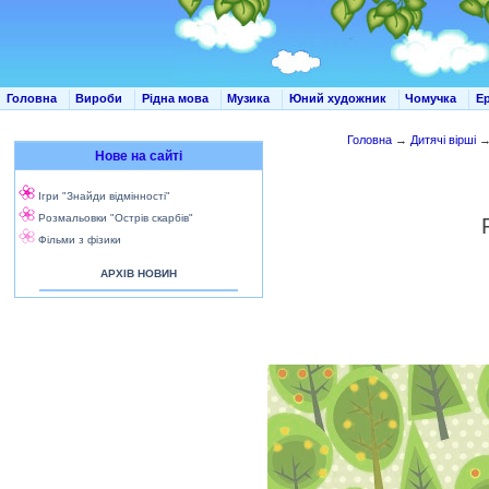
Головна
Вироби
Рідна мова
Музика
Юний художник
Чомучка
Е
Головна
→
Дитячі вірші
Нове на сайті
Ігри "Знайди відмінності"
Розмальовки "Острів скарбів"
Фільми з фізики
АРХІВ НОВИН