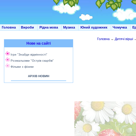
Головна
Вироби
Рідна мова
Музика
Юний художник
Чомучка
Е
Головна
→
Дитячі вірші
Нове на сайті
Ігри "Знайди відмінності"
Розмальовки "Острів скарбів"
Фільми з фізики
АРХІВ НОВИН