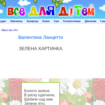
рудит
Навчалку
Кухарчук
Казки
Ігри
Головоломки
Дівчатам
Гу
→
Вірші про літо
Валентина Ланцетти
ЗЕЛЕНА КАРТИНКА
Болото зелене
В ряску одягнене,
Щебече над ним
Зелене літо.