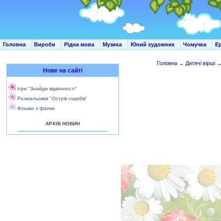
Головна
Вироби
Рідна мова
Музика
Юний художник
Чомучка
Е
Головна
→
Дитячі вірші
Нове на сайті
Ігри "Знайди відмінності"
Розмальовки "Острів скарбів"
Фільми з фізики
АРХІВ НОВИН