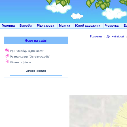
Головна
Вироби
Рідна мова
Музика
Юний художник
Чомучка
Е
Головна
→
Дитячі вірші
Нове на сайті
Ігри "Знайди відмінності"
Розмальовки "Острів скарбів"
Фільми з фізики
АРХІВ НОВИН