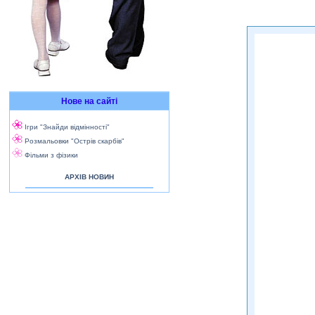
Нове на сайті
Ігри "Знайди відмінності"
Розмальовки "Острів скарбів"
Фільми з фізики
АРХІВ НОВИН