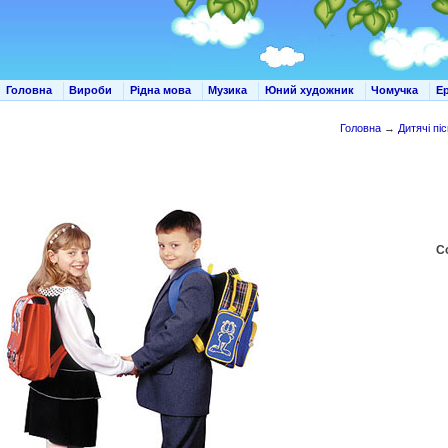
Головна
Вироби
Рідна мова
Музика
Юний художник
Чомучка
Е
Головна
→
Дитячі піс
С