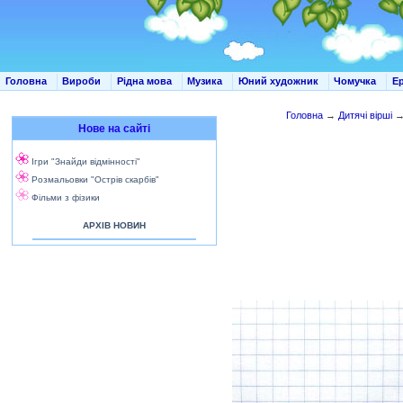
Головна
Вироби
Рідна мова
Музика
Юний художник
Чомучка
Е
Головна
→
Дитячі вірші
Нове на сайті
Ігри "Знайди відмінності"
Розмальовки "Острів скарбів"
Фільми з фізики
АРХІВ НОВИН