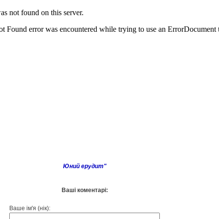
Юний ерудит"
Ваші коментарі:
Ваше ім'я (нік):