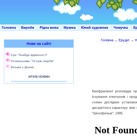
Головна
Вироби
Рідна мова
Музика
Юний художник
Чомучка
Е
Головна
→
Ерудит
→
Н
Нове на сайті
Ігри "Знайди відмінності"
Розмальовки "Острів скарбів"
Фільми з фізики
АРХІВ НОВИН
Кінофрагмент розповідає про
існування електронів і пр
схеми дослідних установо
дискретного характеру змін з
"Школфильм", 1985