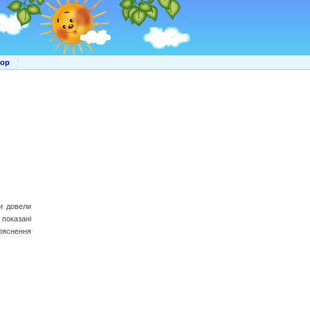
мор
ди довели
показані
ояснення