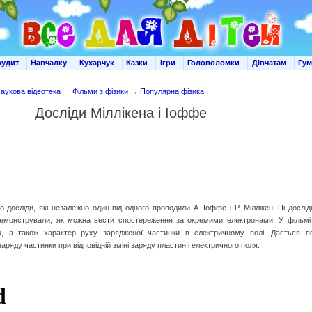
рудит
Навчалку
Кухарчук
Казки
Ігри
Головоломки
Дівчатам
Гу
аукова відеотека
→
Фільми з фізики
→
Популярна фізика
Досліди Міллікена і Іоффе
 досліди, які незалежно один від одного проводили А. Іоффе і Р. Міллікен. Ці дослі
одемонстрували, як можна вести спостереження за окремими електронами. У фільмі 
к, а також характер руху зарядженої частинки в електричному полі. Дається п
аряду частинки при відповідній зміні заряду пластин і електричного поля.