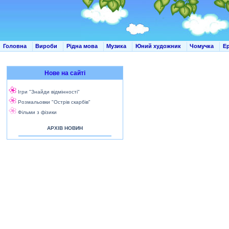
Головна
Вироби
Рідна мова
Музика
Юний художник
Чомучка
Е
Нове на сайті
Ігри "Знайди відмінності"
Розмальовки "Острів скарбів"
Фільми з фізики
АРХІВ НОВИН