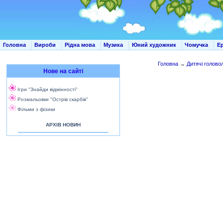
Головна
Вироби
Рідна мова
Музика
Юний художник
Чомучка
Е
Головна
→
Дитячі голово
Нове на сайті
Ігри "Знайди відмінності"
Розмальовки "Острів скарбів"
Фільми з фізики
АРХІВ НОВИН