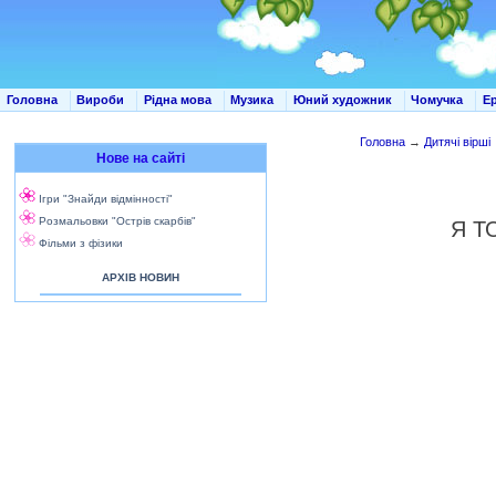
Головна
Вироби
Рідна мова
Музика
Юний художник
Чомучка
Е
Головна
→
Дитячі вірші
Нове на сайті
Ігри "Знайди відмінності"
Розмальовки "Острів скарбів"
Я Т
Фільми з фізики
АРХІВ НОВИН