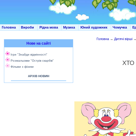
Головна
Вироби
Рідна мова
Музика
Юний художник
Чомучка
Е
Головна
→
Дитячі вірші
Нове на сайті
Ігри "Знайди відмінності"
Розмальовки "Острів скарбів"
ХТО
Фільми з фізики
АРХІВ НОВИН