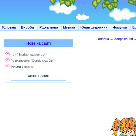
Головна
Вироби
Рідна мова
Музика
Юний художник
Чомучка
Е
Головна
→
Зображення
Нове на сайті
Ігри "Знайди відмінності"
Розмальовки "Острів скарбів"
Фільми з фізики
АРХІВ НОВИН