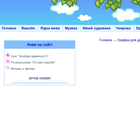
Головна
Вироби
Рідна мова
Музика
Юний художник
Чомучка
Е
Головна
→
Графіка для д
Нове на сайті
Ігри "Знайди відмінності"
Розмальовки "Острів скарбів"
Фільми з фізики
АРХІВ НОВИН