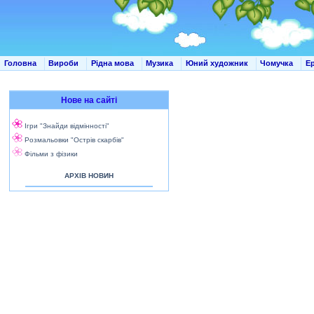
Головна
Вироби
Рідна мова
Музика
Юний художник
Чомучка
Е
Нове на сайті
Ігри "Знайди відмінності"
Розмальовки "Острів скарбів"
Фільми з фізики
АРХІВ НОВИН