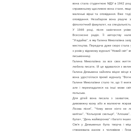
вона стала студенткою МДУ в 1942 році.
справжньому щасливою вона стане, якщо 
маленькі вірші та оповідання. Вже тоді
оповідання. Незабаром вона рішуче з
філологічний факультет, на спеціальність
У 1946 році, після закінчення унів
Всесоюзне радіо. Її авторству нале
"Угадайка", в яку Галина Миколаївна зап
мистецтва. Передача дуже скоро стала у
х років у відомому журналі "Новий світ"
письменниці.
Галина Миколаївна за все своє життя
любила писати, їй це вдавалося з велик
Галина Демыкина зайняла міцне місце в
вона удостоїлася премії журналу "Вог
Галини Миколаївни стало те, що її книги 
але і перекладалися на інші мови світу
польська.
Для дітей вона писала з захватом, 
дивовижну казку або ж малюючи яскрав
Лісова пісня", "Чому мене ніхто не лю
капітан", "Кольорові скельця", "Алошка",
була», "День жайворонка" і багато інших
Сім'я у Демыкиных була творча і міц
створювала разом з чоловіком - Гео