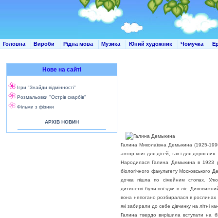
Головна
Вироби
Рідна мова
Музика
Юний художник
Чомучка
Е
Нове на сайті
Ігри "Знайди відмінності"
Розмальовки "Острів скарбів"
Фільми з фізики
АРХІВ НОВИН
Галина Миколаївна Демыкина (1925-1990)
автор книг для дітей, так і для дорослих.
Народилася Галина Демыкина в 1923 роц
біологічного факультету Московського Д
дочка пішла по сімейним стопах. Улю
дитинстві були поїздки в ліс. Дивовижний
вона непогано розбиралася в рослинах і 
які забирали до себе дівчинку на літні кан
Галина твердо вирішила вступати на бі