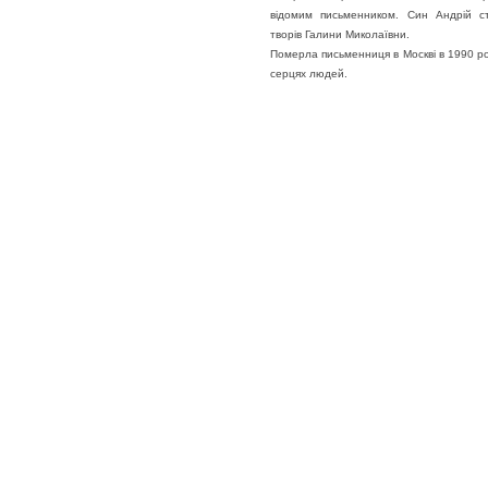
відомим письменником. Син Андрій ст
творів Галини Миколаївни.
Померла письменниця в Москві в 1990 р
серцях людей.