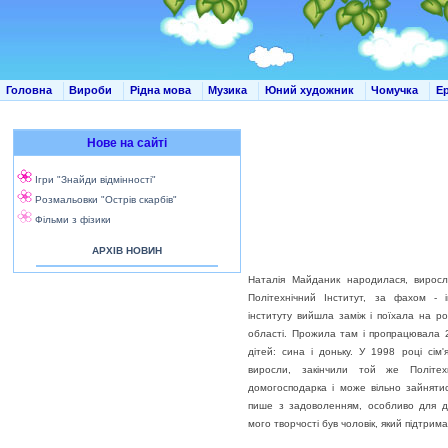
Головна
Вироби
Рідна мова
Музика
Юний художник
Чомучка
Е
Нове на сайті
Ігри "Знайди відмінності"
Розмальовки "Острів скарбів"
Фільми з фізики
АРХІВ НОВИН
Наталія Майданик народилася, виросл
Політехнічний Інститут, за фахом - і
інституту вийшла заміж і поїхала на р
області. Прожила там і пропрацювала 2
дітей: сина і доньку. У 1998 році сім
виросли, закінчили той же Політех
домогосподарка і може вільно зайняти
пише з задоволенням, особливо для д
мого творчості був чоловік, який підтрима