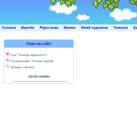
Головна
Вироби
Рідна мова
Музика
Юний художник
Чомучка
Е
Нове на сайті
Ігри "Знайди відмінності"
Розмальовки "Острів скарбів"
Фільми з фізики
АРХІВ НОВИН