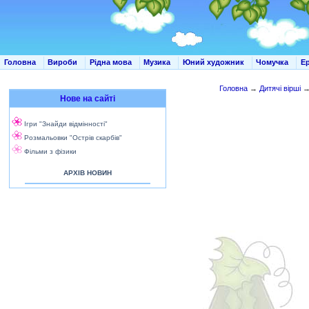
Головна
Вироби
Рідна мова
Музика
Юний художник
Чомучка
Е
Головна
→
Дитячі вірші
Нове на сайті
Ігри "Знайди відмінності"
Розмальовки "Острів скарбів"
Фільми з фізики
АРХІВ НОВИН