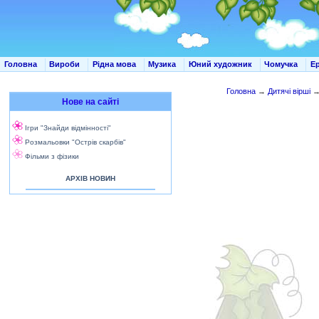
Головна
Вироби
Рідна мова
Музика
Юний художник
Чомучка
Е
Головна
→
Дитячі вірші
Нове на сайті
Ігри "Знайди відмінності"
Розмальовки "Острів скарбів"
Фільми з фізики
АРХІВ НОВИН