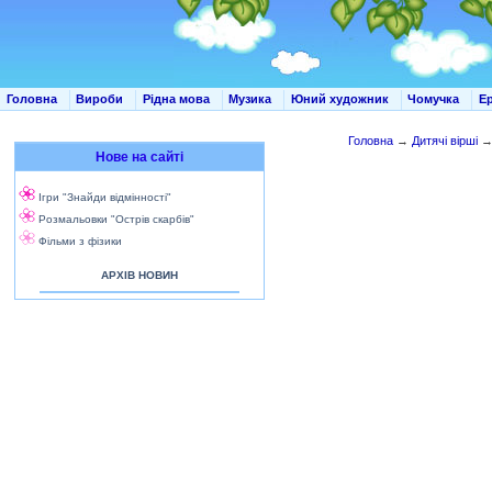
Головна
Вироби
Рідна мова
Музика
Юний художник
Чомучка
Е
Головна
→
Дитячі вірші
Нове на сайті
Ігри "Знайди відмінності"
Розмальовки "Острів скарбів"
Фільми з фізики
АРХІВ НОВИН