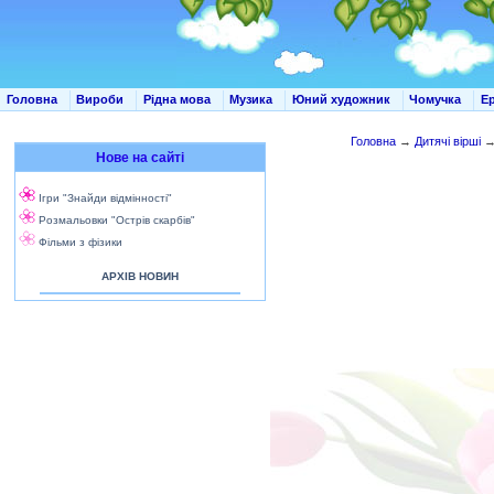
Головна
Вироби
Рідна мова
Музика
Юний художник
Чомучка
Е
Головна
→
Дитячі вірші
Нове на сайті
Ігри "Знайди відмінності"
Розмальовки "Острів скарбів"
Фільми з фізики
АРХІВ НОВИН